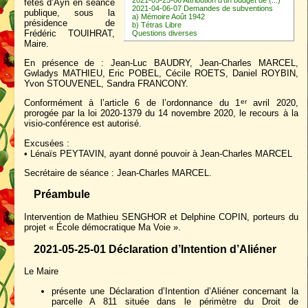
fêtes d’Ayn en séance
2021-04-06-07 Demandes de subventions
publique, sous la
a) Mémoire Août 1942
présidence de
b) Tétras Libre
Frédéric TOUIHRAT,
Questions diverses
Maire.
En présence de : Jean-Luc BAUDRY, Jean-Charles MARCEL,
Gwladys MATHIEU, Eric POBEL, Cécile ROETS, Daniel ROYBIN,
Yvon STOUVENEL, Sandra FRANCONY.
Conformément à l’article 6 de l’ordonnance du 1
avril 2020,
er
prorogée par la loi 2020-1379 du 14 novembre 2020, le recours à la
visio-conférence est autorisé.
Excusées :
• Lénaïs PEYTAVIN, ayant donné pouvoir à Jean-Charles MARCEL
Secrétaire de séance : Jean-Charles MARCEL.
Préambule
Intervention de Mathieu SENGHOR et Delphine COPIN, porteurs du
projet « École démocratique Ma Voie ».
2021-05-25-01 Déclaration d’Intention d’Aliéner
Le Maire
présente une Déclaration d’Intention d’Aliéner concernant la
parcelle A 811 située dans le périmètre du Droit de