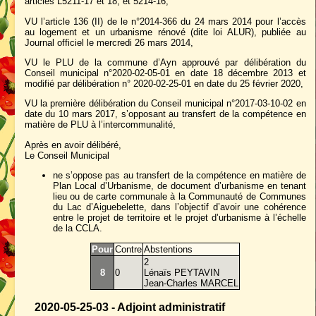
articles L5211-17 et 18, et 5214-16,
VU l’article 136 (II) de le n°2014-366 du 24 mars 2014 pour l’accès
au logement et un urbanisme rénové (dite loi ALUR), publiée au
Journal officiel le mercredi 26 mars 2014,
VU le PLU de la commune d’Ayn approuvé par délibération du
Conseil municipal n°2020-02-05-01 en date 18 décembre 2013 et
modifié par délibération n° 2020-02-25-01 en date du 25 février 2020,
VU la première délibération du Conseil municipal n°2017-03-10-02 en
date du 10 mars 2017, s’opposant au transfert de la compétence en
matière de PLU à l’intercommunalité,
Après en avoir délibéré,
Le Conseil Municipal
ne s’oppose pas au transfert de la compétence en matière de
Plan Local d’Urbanisme, de document d’urbanisme en tenant
lieu ou de carte communale à la Communauté de Communes
du Lac d’Aiguebelette, dans l’objectif d’avoir une cohérence
entre le projet de territoire et le projet d’urbanisme à l’échelle
de la CCLA.
Pour
Contre
Abstentions
2
8
0
Lénaïs PEYTAVIN
Jean-Charles MARCEL
2020-05-25-03 - Adjoint administratif