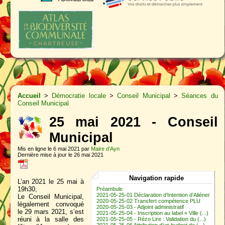
Accueil
>
Démocratie locale
>
Conseil Municipal
>
Séances du
Conseil Municipal
25 mai 2021 - Conseil
Municipal
Mis en ligne le 6 mai 2021 par
Maire d’Ayn
Dernière mise à jour le 26 mai 2021
Navigation rapide
L’an 2021 le 25 mai à
19h30,
Préambule
2021-05-25-01 Déclaration d’Intention d’Aliéner
Le Conseil Municipal,
2020-05-25-02 Transfert compétence PLU
légalement convoqué
2020-05-25-03 - Adjoint administratif
le 29 mars 2021, s’est
2021-05-25-04 - Inscription au label « Ville (...)
réuni à la salle des
2021-05-25-05 - Rézo Lire : Validation du (...)
2021-05-25-06 Attribution d’un budget de (...)