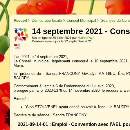
Accueil
>
Démocratie locale
>
Conseil Municipal
>
Séances du Conse
14 septembre 2021 - Cons
Mis en ligne le 30 juillet 2021 par
Maire d’Ayn
Dernière mise à jour le 22 septembre 2021
L’an 2021 le 14 septembre 2021,
Le Conseil Municipal, légalement convoqué le 10 septembre 2021, 
Maire.
En présence de : Sandra FRANCONY, Gwladys MATHIEU, Éric P
BAUDRY.
Conformément à l’article 6 de l’ordonnance du 1
avril 2020,
er
prorogée par la loi 2020-1379 du 14 novembre 2020, le recours à la vi
Excusé :
Yvon STOUVENEL ayant donné pouvoir à Jean-Luc BAUDRY
Secrétaire de séance : Sandra FRANCONY
2021-09-14-01 : Emploi - Convention avec l’AEL pou