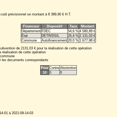
 coût prévisionnel se montant à 8 389,90 € H.T.
Financeur
Dispositif
Taux
Montant
Département
FDEC
54,6 %
4 580,89 €
État
DETR/DSIL
25,4 %
2 131,03 €
Commune
Autofinancement
20,0 %
1 677,98 €
bvention de 2131,03 € pour la réalisation de cette opération
réalisation de cette opération
la commune
ner les documents correspondants
Pour
Contre
Abstention
10
0
0
14-01 à 2021-09-14-03