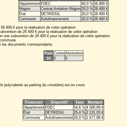
Département
FDEC
40,0 %
56 800 €
Région
Contrat Ambition Région
20,0 %
28 400 €
État
DETR/DSIL
20,0 %
28 400 €
Commune
Autofinancement
20,0 %
28 400 €
 800 € pour la réalisation de cette opération
bvention de 28 400 € pour la réalisation de cette opération
 une subvention de 28 400 € pour la réalisation de cette opération
la commune
ner les documents correspondants
Pour
Contre
Abstention
10
0
0
lle polyvalente au parking du cimetière) est en cours
Financeur
Dispositif
Taux
Montant
Département
FDEC
54,6 %
4 580,89 €
État
DETR/DSIL
25,4 %
2 131,03 €
Commune
Autofinancement
20,0 %
1 677,98 €