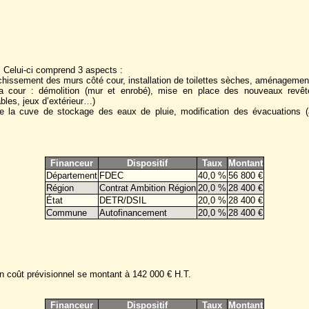
s. Celui-ci comprend 3 aspects :
aîchissement des murs côté cour, installation de toilettes sèches, aménagemen
 cour : démolition (mur et enrobé), mise en place des nouveaux revêteme
bles, jeux d’extérieur…)
e la cuve de stockage des eaux de pluie, modification des évacuations (al
Financeur
Dispositif
Taux
Montant
Département
FDEC
40,0 %
56 800 €
Région
Contrat Ambition Région
20,0 %
28 400 €
État
DETR/DSIL
20,0 %
28 400 €
Commune
Autofinancement
20,0 %
28 400 €
 un coût prévisionnel se montant à 142 000 € H.T.
Financeur
Dispositif
Taux
Montant