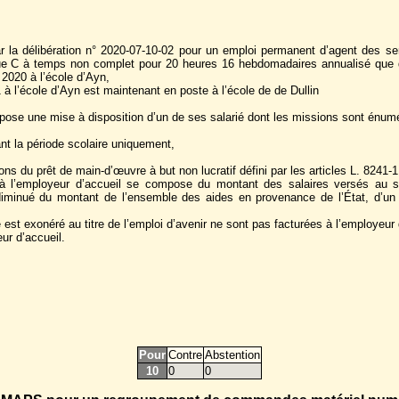
la délibération n° 2020-07-10-02 pour un emploi permanent d’agent des servi
hique C à temps non complet pour 20 heures 16 hebdomadaires annualisé que du
 2020 à l’école d’Ayn,
 à l’école d’Ayn est maintenant en poste à l’école de de Dullin
ose une mise à disposition d’un de ses salarié dont les missions sont énum
nt la période scolaire uniquement,
ns du prêt de main-d’œuvre à but non lucratif défini par les articles L. 8241-1
 à l’employeur d’accueil se compose du montant des salaires versés au sal
diminué du montant de l’ensemble des aides en provenance de l’État, d’un c
est exonéré au titre de l’emploi d’avenir ne sont pas facturées à l’employeur 
eur d’accueil.
Pour
Contre
Abstention
10
0
0