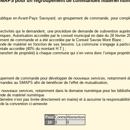
le SMAPS pour un regroupement de commandes matériel num
ublique en Avant-Pays Savoyard, un groupement de commande, pour compléter
ctivités qui le demandent, une procédure de demande de subvention auprès d
iques. Autorisation accordée par le conseil municipal en date du 26 février 20
pement de commande et a été accordée par le Conseil Savoie Mont Blanc ;
 de matériel en fonction de ses besoins. La commune s’engage à particip
ntale accordée (40% du montant H.T.) ;
transfert de propriété) à chaque commune qui s’en verra donc l’unique propriéta
 groupement de commande pour développer de nouveaux services, notamment da
mmandes au SMAPS afin de bénéficier de l’effet de mutualisation,
e nouveaux services, notamment dans le domaine numérique pour les bibliot
de de matériel numérique.
ière n’est pas livrée directement en mairie) et à assumer la responsabilité 
 de la convention ci-annexée
Pour
Contre
Abstention
10
0
0