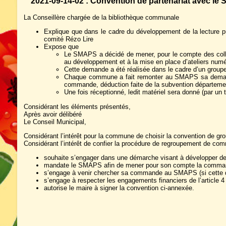
2021-09-14-02 : Convention de partenariat avec 
La Conseillère chargée de la bibliothèque communale
Explique que dans le cadre du développement de la lecture p
comité Rézo Lire
Expose que
Le SMAPS a décidé de mener, pour le compte des colle
au développement et à la mise en place d’ateliers numér
Cette demande a été réalisée dans le cadre d’un grou
Chaque commune a fait remonter au SMAPS sa demande
commande, déduction faite de la subvention départeme
Une fois réceptionné, ledit matériel sera donné (par un 
Considérant les éléments présentés,
Après avoir délibéré
Le Conseil Municipal,
Considérant l’intérêt pour la commune de choisir la convention de
Considérant l’intérêt de confier la procédure de regroupement de co
souhaite s’engager dans une démarche visant à développer d
mandate le SMAPS afin de mener pour son compte la comman
s’engage à venir chercher sa commande au SMAPS (si cette dern
s’engage à respecter les engagements financiers de l’article 4
autorise le maire à signer la convention ci-annexée.