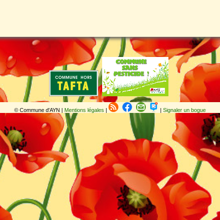
© Commune d'AYN |
Mentions légales
|
|
Signaler un bogue