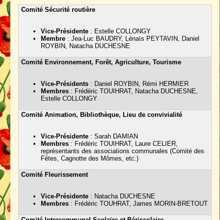
Comité Sécurité routière
Vice-Présidente
: Estelle COLLONGY
Membre
: Jea-Luc BAUDRY, Lénaïs PEYTAVIN, Daniel
ROYBIN, Natacha DUCHESNE
Comité Environnement, Forêt, Agriculture, Tourisme
Vice-Présidents
: Daniel ROYBIN, Rémi HERMIER
Membres
: Frédéric TOUIHRAT, Natacha DUCHESNE,
Estelle COLLONGY
Comité Animation, Bibliothèque, Lieu de convivialité
Vice-Présidente
: Sarah DAMIAN
Membres
: Frédéric TOUIHRAT, Laure CELIER,
représentants des associations communales (Comité des
Fêtes, Cagnotte des Mômes, etc.)
Comité Fleurissement
Vice-Présidente
: Natacha DUCHESNE
Membres
: Frédéric TOUHRAT, James MORIN-BRETOUT
Comité Intercommunal Scolaire et Périscolaire