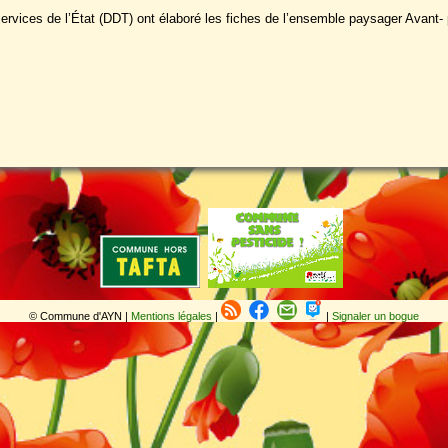
rvices de l’État (DDT) ont élaboré les fiches de l’ensemble paysager Avant- 
© Commune d'AYN |
Mentions légales
|
|
Signaler un bogue