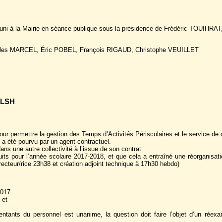
réuni à la Mairie en séance publique sous la présidence de Frédéric TOUIHRAT
es MARCEL, Éric POBEL, François RIGAUD, Christophe VEUILLET
 ALSH
our permettre la gestion des Temps d’Activités Périscolaires et le service de 
l a été pourvu par un agent contractuel.
ans une autre collectivité à l’issue de son contrat.
uits pour l’année scolaire 2017-2018, et que cela a entraîné une réorganisat
recteur/rice 23h38 et création adjoint technique à 17h30 hebdo)
2017 :
 et
ntants du personnel est unanime, la question doit faire l’objet d’un réex