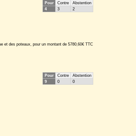
Pour
Contre
Abstention
4
3
2
 rue et des poteaux, pour un montant de 5780,60€ TTC
Pour
Contre
Abstention
9
0
0