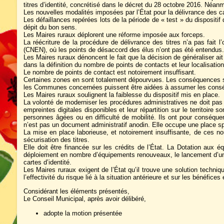
titres d’identité, concrétisé dans le décret du 28 octobre 2016. Néan
Les nouvelles modalités imposées par l’État pour la délivrance des ca
Les défaillances repérées lots de la période de « test » du dispositi
dépit du bon sens.
Les Maires ruraux déplorent une réforme imposée aux forceps.
La réécriture de la procédure de délivrance des titres n’a pas fait 
(CNEN), où les points de désaccord des élus n’ont pas été entendus.
Les Maires ruraux dénoncent le fait que la décision de généraliser ai
dans la définition du nombre de points de contacts et leur localisati
Le nombre de points de contact est notoirement insuffisant.
Certaines zones en sont totalement dépourvues. Les conséquences sur 
les Communes concernées puissent être aidées à assumer les conséq
Les Maires ruraux soulignent la faiblesse du dispositif mis en place.
La volonté de moderniser les procédures administratives ne doit pas s
empreintes digitales disponibles et leur répartition sur le territoi
personnes âgées ou en difficulté de mobilité. Ils ont pour conséque
n’est pas un document administratif anodin. Elle occupe une place s
La mise en place laborieuse, et notoirement insuffisante, de ces no
sécurisation des titres.
Elle doit être financée sur les crédits de l’État. La Dotation aux é
déploiement en nombre d’équipements renouveaux, le lancement d’une 
cartes d’identité.
Les Maires ruraux exigent de l’État qu’il trouve une solution techni
l’effectivité du risque lié à la situation antérieure et sur les bénéfi
Considérant les éléments présentés,
Le Conseil Municipal, après avoir délibéré,
adopte la motion présentée