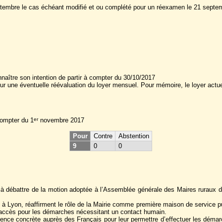
ptembre le cas échéant modifié et ou complété pour un réexamen le 21 septembre
nnaître son intention de partir à compter du 30/10/2017
 une éventuelle réévaluation du loyer mensuel. Pour mémoire, le loyer actu
compter du 1
novembre 2017
er
Pour
Contre
Abstention
9
0
0
é à débattre de la motion adoptée à l’Assemblée générale des Maires ruraux d
 Lyon, réaffirment le rôle de la Mairie comme première maison de service pub
’accès pour les démarches nécessitant un contact humain.
ence concrète auprès des Français pour leur permettre d’effectuer les démarche