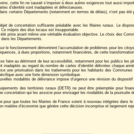
moins, cette fin ne saurait s’imposer à deux autres exigences tout aussi import
rtes d’identité sont inadaptées et défectueuses.
f dans certains Départements (notamment en termes de délais), n’ont pas été p
l’objet de concertation suffisante préalable avec les Maires ruraux. Le disp
 Ce mépris des élus locaux est insupportable.
t été prise avant même une véritable évaluation objective. Le choix des Commun
on dans les Départements.
le fonctionnement démontrent l’accumulation de problèmes pour les citoyens (o
uences, à dues proportions, notamment financières, de cette transformation
e faire au détriment de leur accessibilité, notamment pour les publics les plu
re sont inadaptés au regard du nombre de cartes d’identité délivrées chaque an
nce une priorisation dans les traitements pour les habitants des Communes é
pécifique avec une forte dimension symbolique.
uvelles modalités de délivrance impose d’urgence une révision du dispositif
quipements des territoires ruraux (DETR) ne peut être préemptée pour financ
concertation qui les associe pour envisager les modalités de la poursuite 
que pour que toutes les Mairies de France soient à nouveau intégrées dans l
ces en matière d’économie que génère cette décision incomprise et largement rej